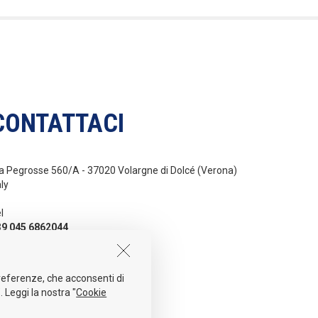
CONTATTACI
a Pegrosse 560/A - 37020 Volargne di Dolcé (Verona)
aly
l
39 045 6862044
ail
nfo@sidergas.com
 preferenze, che acconsenti di
. Leggi la nostra "
Cookie
NG
ITA
ESP