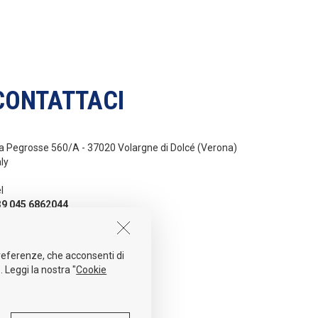
CONTATTACI
a Pegrosse 560/A - 37020 Volargne di Dolcé (Verona)
aly
l
39 045 6862044
ail
nfo@sidergas.com
 preferenze, che acconsenti di
. Leggi la nostra "
Cookie
NG
ITA
ESP