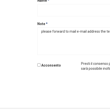
Name
*
Note
*
Presti il consenso p
Acconsento
sarà possibile inolt