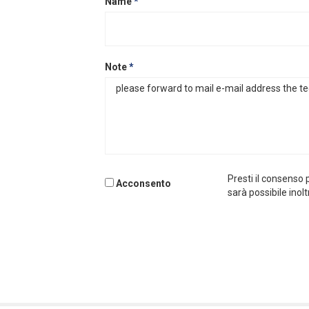
Name
*
Note
*
Presti il consenso p
Acconsento
sarà possibile inolt