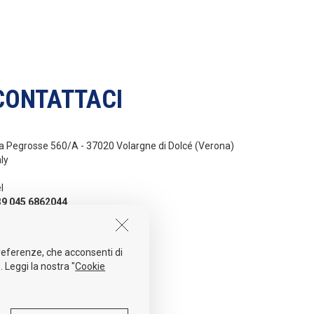
CONTATTACI
a Pegrosse 560/A - 37020 Volargne di Dolcé (Verona)
aly
l
39 045 6862044
ail
nfo@sidergas.com
 preferenze, che acconsenti di
. Leggi la nostra "
Cookie
NG
ITA
ESP