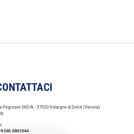
CONTATTACI
a Pegrosse 560/A - 37020 Volargne di Dolcé (Verona)
aly
l
39 045 6862044