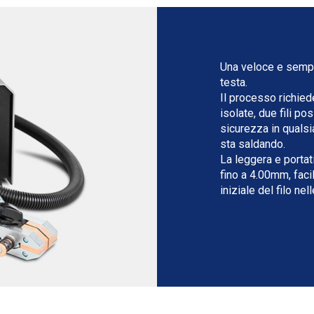
Una veloce e sempl
testa.
Il processo richied
isolate, due fili p
sicurezza in quals
sta saldando.
La leggera e portat
fino a 4.00mm, faci
iniziale del filo nel