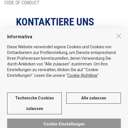
CODE OF CONDUCT
KONTAKTIERE UNS
Informativa
Via Pegrosse 560/A - 37020 Volargne di Dolcé (Verona) Italy
Diese Website verwendet eigene Cookies und Cookies von
Tel
Drittanbietern zur Profilerstellung, um Dienste entsprechend
+39 045 6862044
Ihren Präferenzen bereitzustellen, deren Verwendung Sie
durch Anklicken von "Alle zulassen" zustimmen. Um Ihre
Email
Einstellungen zu verwalten, klicken Sie auf "Cookie-
info@sidergas.com
Einstellungen". Lesen Sie unsere "
Cookie-Richtlinie
".
PRIVACY
COOKIE POLICY
PROCEDURA WHISTLEBLOWING
Technische Cookies
Alle zulassen
ENG
ITA
ESP
zulassen
Cookie-Einstellungen
@ 2026 Sidergas S.R.L. All Right Reserved. P.IVA 04933990238