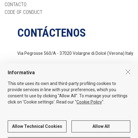
CONTACTO
CODE OF CONDUCT
CONTÁCTENOS
Via Pegrosse 560/A - 37020 Volargne di Dolcé (Verona) Italy
Tel
+39 045 6862044
Informativa
This site uses its own and third-party profiling cookies to
Email
provide services in line with your preferences, which you
info@sidergas.com
consent to use by clicking "Allow All". To manage your settings
click on 'Cookie settings'. Read our "
Cookie Policy
".
PRIVACY
COOKIE POLICY
PROCEDURA WHISTLEBLOWING
ENG
ITA
ESP
Allow Technical Cookies
Allow All